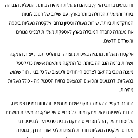
ודרגנועים ברחבי הארץ, ביניהם המעלית המהירה ביותר, המעלית הגבוהה
ביותר והמעלית הגדולה ביותר בארץ. עם שילוב של הטכנולוגיות
המתקדמות ביותר, שירות מעולה וניסיון נרחב, אלקטרה מעליות ביססה
את מעמדה כחברה המובילה בארץ לאספקת מעליות לבנייני מגורים
ומשרדים חדשים.
אלקטרה מעליות מתגאה באיכות מוצריה ובתהליכי תכנון, ייצור, התקנה
ושירות ברמה הגבוהה ביותר. כל התקנה מותאמת אישית כדי לספק
מענה מיטבי בהתאם לצרכים הייחודיים ולעיצוב של כל בניין, תוך שימוש
במעליות, דרגנועים ומסועים הנמצאים בחזית הטכנולוגיה - כולל
מעליות
מהירות
.
החברה מקפידה לעמוד בתקני איכות מחמירים ובלוחות זמנים צפופים,
הודות לשיטות ניהול מתקדמות. כל פרויקט של אלקטרה מעליות מושתת
על יסודות אלו, החל מפרויקט התקנה בבית פרטי ועד לבניינים רבי
ממדים. אלקטרה מעליות חותרת למצוינות לכל אורך הדרך, במטרה