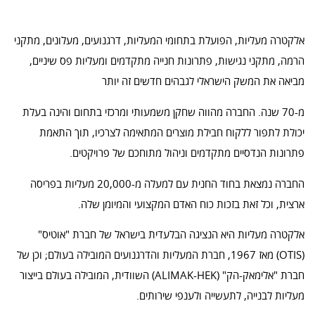
אלקטרה מעליות, הפועלת בתחומי המעליות, דרגנועים, מעלונים, מתקני
הרמה, מתקני נגישות, פתרונות חנייה מתקדמים ומעליות פס שיניים,
מביאה את המשק הישראלי לגבהים חדשים זה יותר
מ-70 שנה. החברה מהווה שחקן משמעותי ומרכזי בתחום והינה בעלת
יכולת לתפור ללקוח חבילת מוצרים המתאימה לצרכיו, תוך התאמת
פתרונות הנדסיים מתקדמים וניהול מתוחכם של פרויקטים.
החברה נמצאת בחוד החנית עם למעלה מ-20,000 מעליות בפריסה
ארצית, וכל זאת בזכות כוח האדם המקצועי והמיומן שלה.
אלקטרה מעליות היא הנציגה הבלעדית בישראל של חברת "אוטיס"
(OTIS) מאז 1967, חברת המעליות והדרגנועים המובילה בעולם; וכן של
חברת "אלימאק-הק" (ALIMAK-HEK) השוודית, המובילה בעולם בייצור
מעליות לבנייה, לתעשייה ולענפי שירותים.