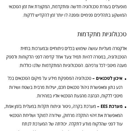
מופעלים בעזרת טכנולוגיה חדשה ומתקדמת, המקצרת את זמן הטכנאי
המושקע בתהליכים פנימיים ומפנה לו יותר זמן להקדיש ללקוח.
טכנולוגיות מתקדמות
אלקטרה מעליות עושה שימוש בכלים ניתוחיים ובמערכות בחזית
הטכנולוגיה, במטרה להיות תמיד צעד אחד קדימה לפני הלקוחות ולספק
מענה מיטבי לכל צרכיהם. הטכנולוגיות המתקדמות שלנו כוללות:
איכון לטכנאים –
טכנולוגיה המספקת מידע על מיקום הטכנאים בכל
רגע נתון ומאפשרת ניהול טכנאים חכם, יעילות מרבית בשטח ושירות
מיטבי ללקוח, הנהנה מהגעת הטכנאי אליו במהירות.
מערכת EES –
מערכת בקרה, ניטור וניתוח תקלות במעלית בזמן אמת,
המאפשרת את זיהוי התקלה מרחוק, שידורה למוקד ושליחת הטכנאי
עוד לפני שהלקוח מודע לתקלה. יכולתה של המערכת לנתח