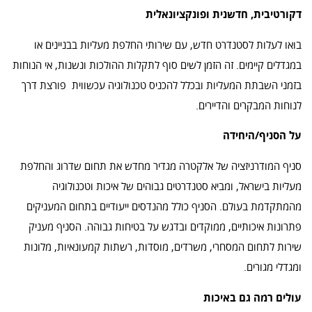
דקורטיבית, חדשנית ופונקציונאלית
בואו לעלות לסטנדרט חדש, עם שירותי החלפת מעליות בבניינים או
במגדלים קיימים. זה הזמן לשים סוף לתקלות ההולכות ונשנות, אי הנוחות
בזמני השבתת המעליות ובכלל להכניס טכנולוגיה עכשווית פורצת דרך
לנוחות המבקרים והדיירים.
על הסניף/היחידה
סניף המודרניזציה של אלקטרה מגדיר מחדש את תחום שדרוג והחלפת
מעליות בישראל, ומביא סטנדרטים גבוהים של איכות וטכנולוגיה
מהמתקדמת בעולם. הסניף כולל מהנדסים ייעודיים בתחום המעניקים
פתרונות איכותיים, ממוקדים ובדגש על בטיחות גבוהה. הסניף מעניק
שירות לתחום המסחרי, משרדים, מוסדות, רשתות קמעונאיות, מלונות
ומגדלי מגורים.
עולים רמה גם באיכות