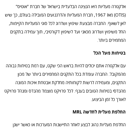
אלקטרה מעליות היא הנציגה הבלעדית בישראל של חברת "אוטיס"
(OTIS) מאז 1967, חברת המעליות והדרגנועים המובילה בעולם, כך שיש
לאן לשאוף. החברה מבצעת שיפוץ ושדרוג לכל סוגי המעליות הקיימות,
החל משיפוץ ושדרוג מכאני ועד לשיפוץ דקורטיבי, תוך עמידה בתקנים
המחמירים ביותר.
בטיחות מעל הכל
עם אלקטרה אתם יכולים להיות בראש הכי שקט, עם רמת בטיחות גבוהה
מהמקובל. החברה עומדת בכל התקנים המחמירים ביותר של מכון
התקנים, ומעמידה לרשות לקוחותיה מחלקת אבטחת איכות המונה
מהנדסי בטיחות הטובים בענף. לכל פרויקט מוצמד מהנדס ומנהל פרויקט
לאורך כל זמן הביצוע.
החלפת מעלית לחדשה MRL
החלפת מעליות נהוג לבצע לאחר התיישנות המערכות או כאשר ישנן