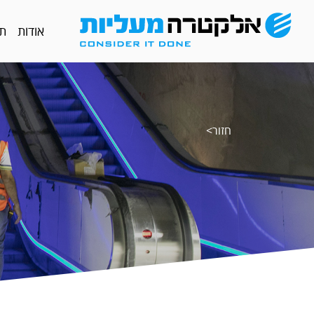
אודות
תח
חזור>