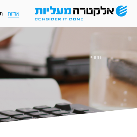
אודות
תח
חזור>