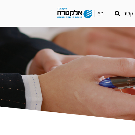
en
 קשר